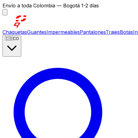
Envío a toda Colombia — Bogotá 1-2 días
Chaquetas
Guantes
Impermeables
Pantalones
Trajes
Botas
I
🇨🇴
CO