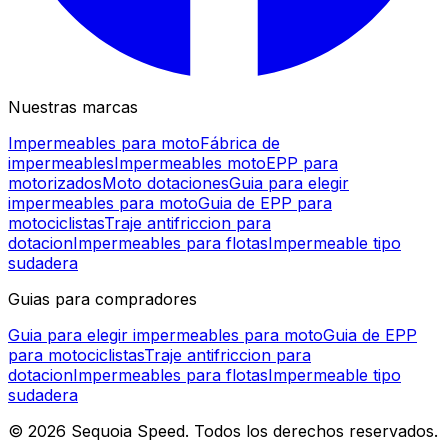
Nuestras marcas
Impermeables para moto
Fábrica de
impermeables
Impermeables moto
EPP para
motorizados
Moto dotaciones
Guia para elegir
impermeables para moto
Guia de EPP para
motociclistas
Traje antifriccion para
dotacion
Impermeables para flotas
Impermeable tipo
sudadera
Guias para compradores
Guia para elegir impermeables para moto
Guia de EPP
para motociclistas
Traje antifriccion para
dotacion
Impermeables para flotas
Impermeable tipo
sudadera
©
2026
Sequoia Speed. Todos los derechos reservados.